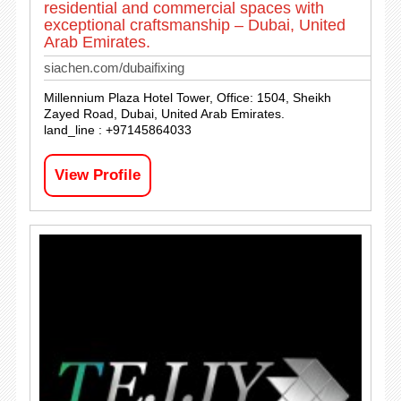
residential and commercial spaces with
exceptional craftsmanship – Dubai, United
Arab Emirates.
siachen.com/dubaifixing
Millennium Plaza Hotel Tower, Office: 1504, Sheikh
Zayed Road, Dubai, United Arab Emirates.
land_line : +97145864033
View Profile