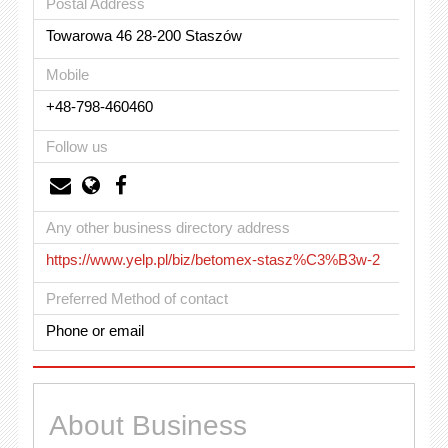
Postal Address
Towarowa 46 28-200 Staszów
Mobile
+48-798-460460
Follow us
Any other business directory address
https://www.yelp.pl/biz/betomex-stasz%C3%B3w-2
Preferred Method of contact
Phone or email
About Business