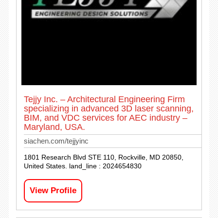
Tejjy Inc. – Architectural Engineering Firm
specializing in advanced 3D laser scanning,
BIM, and VDC services for AEC industry –
Maryland, USA.
siachen.com/tejjyinc
1801 Research Blvd STE 110, Rockville, MD 20850,
United States. land_line : 2024654830
View Profile