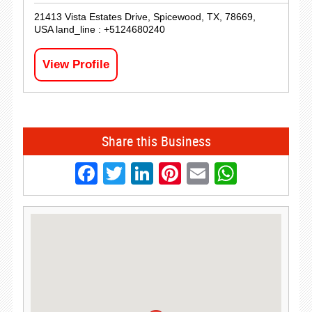
21413 Vista Estates Drive, Spicewood, TX, 78669,
USA land_line : +5124680240
View Profile
Share this Business
Facebook
Twitter
LinkedIn
Pinterest
Email
Whats